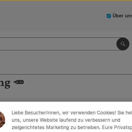
Über un
Suc
ng 🥕
Liebe BesucherInnen, wir verwenden Cookies! Sie he
uns, unsere Website laufend zu verbessern und
e wird liebevoll von uns gepackt und an Deinem Liefertag
zielgerichtetes Marketing zu betreiben. Eure Privats