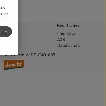
len
t ihr
Service
Rechtliches
ssen
Kontakt
Impressum
AGB
Datenschutz
Kontrollstelle: DE-ÖKO-037
win
/oekodorfbrodowin/
om/@oekodorfbrodowin
Externer Link zu https://www.demeter.de/