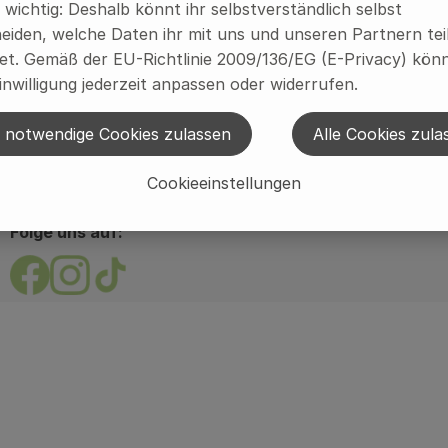
s wichtig: Deshalb könnt ihr selbstverständlich selbst
eiden, welche Daten ihr mit uns und unseren Partnern tei
t. Gemäß der EU-Richtlinie 2009/136/EG (E-Privacy) könn
eachte hierbei deinen individuellen Bestellschluss.
inwilligung jederzeit anpassen oder widerrufen.
Großhandel
Ökodorf Brodowin
 notwendige Cookies zulassen
Alle Cookies zula
Service & Logistik
Über uns
Kunde werden
Cookieeinstellungen
Folge uns auf:
Externer Link zu https://www.facebook.com/brodo
Externer Link zu https://www.instagram.com
Externer Link zu https://www.tiktok.c