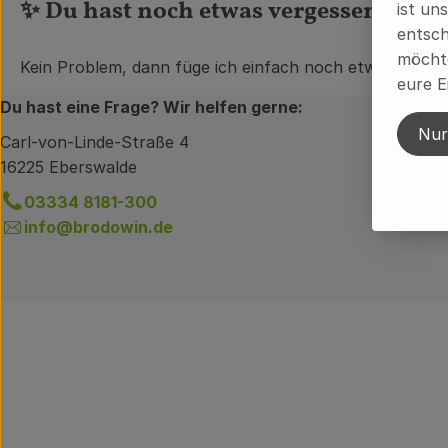
✨ Du hast noch etwas vergessen?
ist un
entsch
möchte
Kein Problem, dann füge ich einfach noch etwas dazu. B
eure E
Du hast eine Frage? Wir helfen gerne:
Nur
Carl-von-Linde-Straße 4
16225 Eberswalde
03334 8181-300
info@brodowin.de