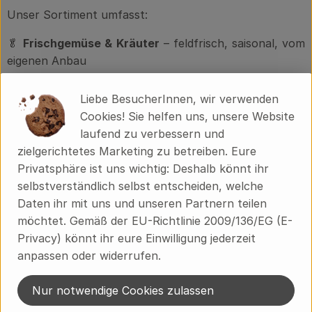
Unser Sortiment umfasst:
🥬
Frischgemüse & Kräuter
– feldfrisch, saisonal, vom
eigenen Anbau
🥛
Molkereiprodukte
– Milch, Joghurt, Quark,
Frischkäse aus der eigenen Hofmeierei
Liebe BesucherInnen, wir verwenden
🧀
Käse
– aus eigener Herstellung, vielfach prämiert
Cookies! Sie helfen uns, unsere Website
🌾
Getreide & Hülsenfrüchte
– Demeter-Qualität, lose
laufend zu verbessern und
oder abgepackt
zielgerichtetes Marketing zu betreiben. Eure
🥚
Eier von eigenen Mobilställen
Privatsphäre ist uns wichtig: Deshalb könnt ihr
🥫
Feinkost & veredelte Produkte
– z. B. Aufstriche,
selbstverständlich selbst entscheiden, welche
Brühen, Brotaufstriche aus Kooperationsprojekten
Daten ihr mit uns und unseren Partnern teilen
📦
Verpackungsgrößen für den Großhandel
– auch
möchtet. Gemäß der EU-Richtlinie 2009/136/EG (E-
unverpackt oder in Mehrweg möglich
Privacy) könnt ihr eure Einwilligung jederzeit
anpassen oder widerrufen.
Unser Anspruch:
Immer so direkt und transparent wie
möglich – vom Acker ins Regal.
Nur notwendige Cookies zulassen