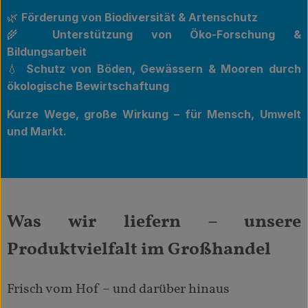
🌿
Förderung von Biodiversität & Artenschutz
🌾
Unterstützung von Öko-Forschung &
Bildungsarbeit
💧
Schutz von Böden, Gewässern & Mooren durch
ökologische Bewirtschaftung
Kurze Wege, große Wirkung – für Mensch, Umwelt
und Markt.
Was wir liefern – unsere
Produktvielfalt im Großhandel
Frisch vom Hof – und darüber hinaus